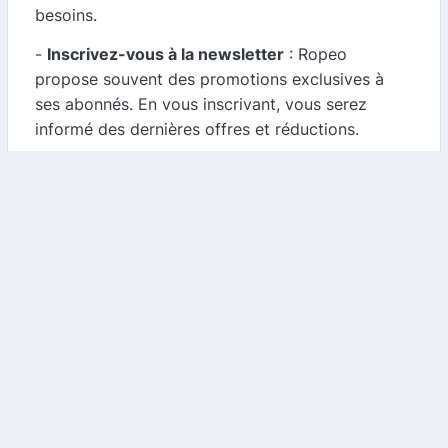
besoins.
-
Inscrivez-vous à la newsletter
: Ropeo
propose souvent des promotions exclusives à
ses abonnés. En vous inscrivant, vous serez
informé des dernières offres et réductions.
-
Vérifiez régulièrement
: Les codes promo et
les offres de cashback peuvent changer
fréquemment. Assurez-vous de vérifier
régulièrement pour ne pas manquer les meilleures
opportunités.
Conclusion
Ropeo est la destination idéale pour tous vos
besoins en matériel pour les activités en hauteur.
Grâce à un comparateur de cashback et de
codes promo, vous pouvez réaliser des