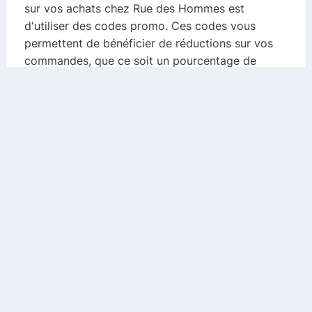
sur vos achats chez Rue des Hommes est
d'utiliser des codes promo. Ces codes vous
permettent de bénéficier de réductions sur vos
commandes, que ce soit un pourcentage de
remise ou une offre spéciale sur certains
produits.
#### Comment trouver des codes promo ?
-
Visitez notre comparateur de cashback
: Nous
mettons à jour régulièrement une liste de codes
promo valides pour Rue des Hommes. En utilisant
notre plateforme, vous pouvez facilement trouver
les meilleures offres disponibles.
-
Inscription à la newsletter
: Rue des Hommes
propose souvent des codes promo exclusifs à
ses abonnés. En vous inscrivant à leur newsletter,
vous serez informé des dernières promotions.