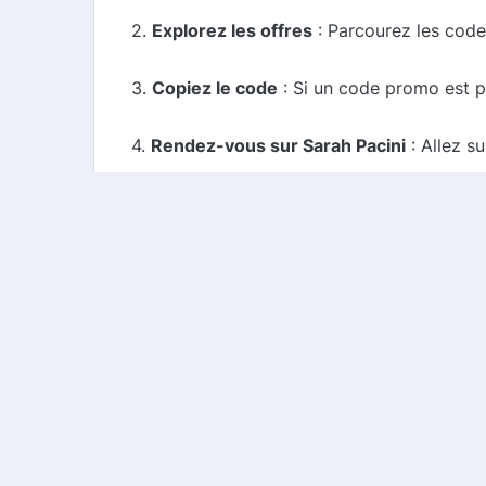
2.
Explorez les offres
: Parcourez les code
3.
Copiez le code
: Si un code promo est p
4.
Rendez-vous sur Sarah Pacini
: Allez su
5.
Appliquez le code
: Lors de votre comma
6.
Profitez de vos économies
: Finalisez 
Conclusion
Acheter chez Sarah Pacini ne doit pas né
promo, vous pouvez profiter de réductions 
mode préférées et découvrez le style uniqu
à économiser !