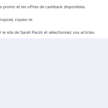
s promo et les offres de cashback disponibles.
roposé, copiez-le.
r le site de Sarah Pacini et sélectionnez vos articles.
nde, collez le code promo dans le champ prévu à cet effe
votre achat et savourez vos économies !
cessairement rimer avec dépenses excessives. Grâce à not
intéressantes et d'offres exclusives. N'attendez plus pour
e de Sarah Pacini tout en préservant votre budget. Visite