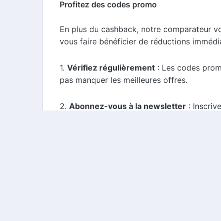
Profitez des codes promo
En plus du cashback, notre comparateur 
vous faire bénéficier de réductions immédi
1.
Vérifiez régulièrement
: Les codes prom
pas manquer les meilleures offres.
2.
Abonnez-vous à la newsletter
: Inscriv
codes promo directement dans votre boîte
3.
Combinez les offres
: Dans certains cas
Conclusion
SCUF Gaming offre des manettes de jeu de 
cashback et de codes promo, vous pouvez ré
améliorer votre équipement de jeu tout en 