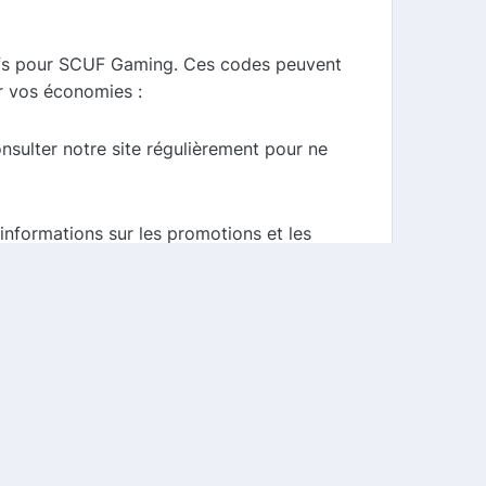
ifs pour SCUF Gaming. Ces codes peuvent
r vos économies :
ulter notre site régulièrement pour ne
informations sur les promotions et les
omo pour maximiser vos économies.
eu. Grâce à notre comparateur de
ndez plus pour profiter de ces offres et