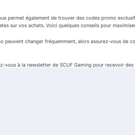
vous permet également de trouver des codes promo exclus
ates sur vos achats. Voici quelques conseils pour maximise
o peuvent changer fréquemment, alors assurez-vous de cons
ez-vous à la newsletter de SCUF Gaming pour recevoir des 
 mail.
, il est possible de combiner le cashback et les codes pr
haute qualité qui peuvent améliorer votre expérience de j
aliser des économies substantielles sur vos achats. N'atte
préservant votre budget !