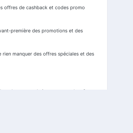
es offres de cashback et codes promo
avant-première des promotions et des
 rien manquer des offres spéciales et des
s lors de vos prochaines commandes. Ces
sonnes. Grâce à notre comparateur de