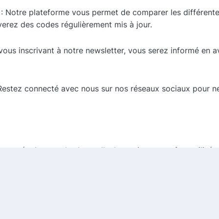
: Notre plateforme vous permet de comparer les différent
erez des codes régulièrement mis à jour.
vous inscrivant à notre newsletter, vous serez informé en 
Restez connecté avec nous sur nos réseaux sociaux pour ne
pose également des bons d'achat qui peuvent être utilisé
promotions spéciales ou en récompense de votre fidélité.
s besoins en matière de sécurité des bâtiments et des per