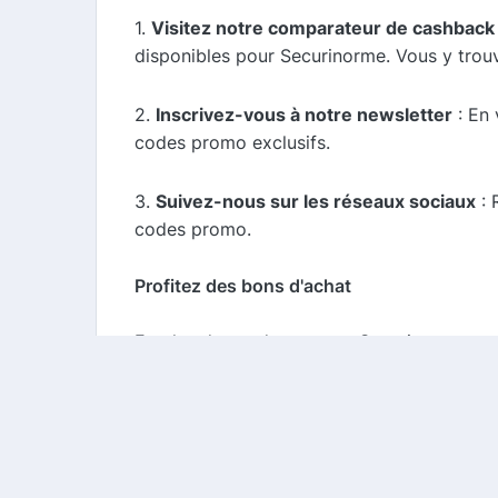
1.
Visitez notre comparateur de cashback
disponibles pour Securinorme. Vous y trouv
2.
Inscrivez-vous à notre newsletter
: En 
codes promo exclusifs.
3.
Suivez-nous sur les réseaux sociaux
: 
codes promo.
Profitez des bons d'achat
En plus des codes promo, Securinorme pro
bons d'achat sont souvent offerts lors de 
Conclusion
Securinorme est le site idéal pour tous vo