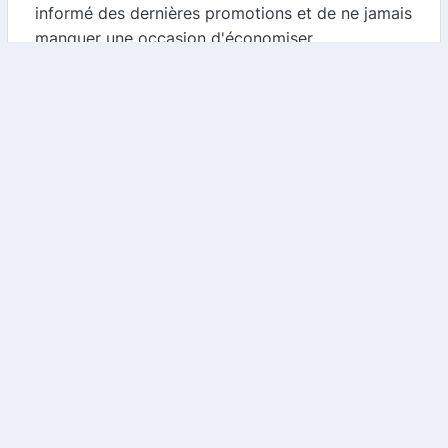
informé des dernières promotions et de ne jamais
manquer une occasion d'économiser.
4. Profitez des offres saisonnières
Stress Free Car Rental propose régulièrement des
offres saisonnières et des promotions spéciales.
En planifiant votre location pendant ces périodes,
vous pouvez bénéficier de réductions
supplémentaires. Consultez notre comparateur
pour être informé des meilleures offres en cours.
Conclusion
Stress Free Car Rental est une excellente option
pour ceux qui recherchent une location de
voiture sans stress et à un prix compétitif. En
utilisant notre comparateur de cashback et en
recherchant des codes promo, vous pouvez