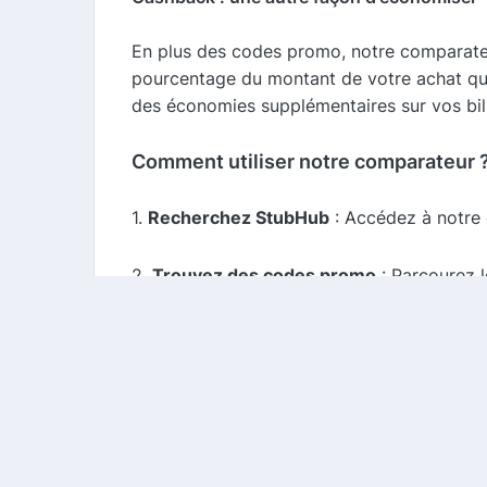
En plus des codes promo, notre comparate
pourcentage du montant de votre achat qui
des économies supplémentaires sur vos bil
Comment utiliser notre comparateur 
1.
Recherchez StubHub
: Accédez à notre 
2.
Trouvez des codes promo
: Parcourez l
3.
Activez le cashback
: Assurez-vous d'act
4.
Achetez vos billets
: Cliquez sur le lien
Conclusion