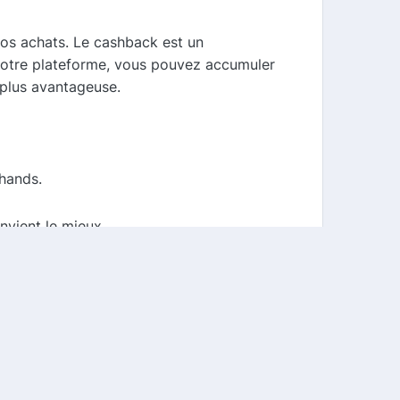
os achats. Le cashback est un
 notre plateforme, vous pouvez accumuler
 plus avantageuse.
hands.
nvient le mieux.
 profitez de vos économies !