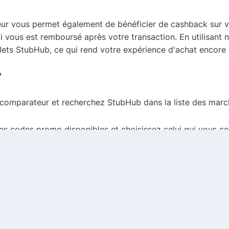
ur vous permet également de bénéficier de cashback sur v
 vous est remboursé après votre transaction. En utilisant
lets StubHub, ce qui rend votre expérience d'achat encore
?
comparateur et recherchez StubHub dans la liste des marc
es codes promo disponibles et choisissez celui qui vous co
iver l'offre de cashback avant de finaliser votre achat.
 vers StubHub, entrez le code promo lors de votre achat et