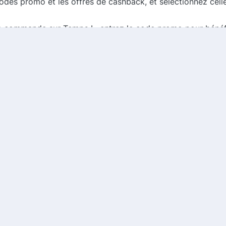
odes promo et les offres de cashback, et sélectionnez celle
e commande sur Temps L, entrez le code promo pour bénéfic
ez choisi une offre de cashback, assurez-vous de suivre les
ck et de codes promo, vous maximisez vos économies lors 
lifier votre quotidien avec des produits pratiques, n'oubliez
sements. Faites de chaque achat une opportunité d'économ
vés
Comm