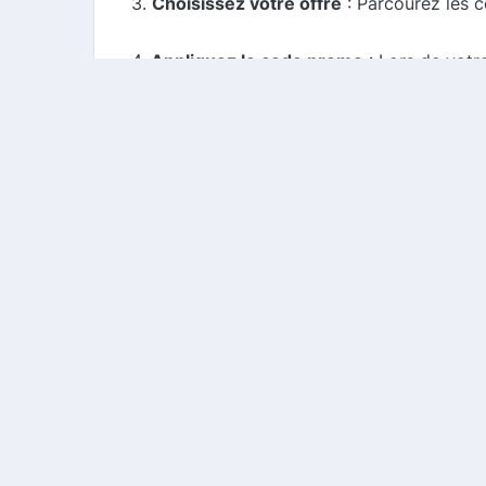
3.
Choisissez votre offre
: Parcourez les c
4.
Appliquez le code promo
: Lors de votr
5.
Profitez de votre cashback
: Si vous av
remboursement.
Conclusion
En utilisant notre comparateur de cashba
cherchiez à embellir votre maison ou à simp
pour profiter de réductions et de rembour
Copyright ©
2026
Courses Malin
. Tous droits réser