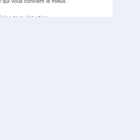
 qui vous convient le mieux.
ier de la réduction.
 instructions pour recevoir votre
de vos achats sur Temps L. Que vous
 pas de vérifier les offres disponibles
iser avec Temps L et notre comparateur !
ent ça fonctionne ?
FAQ
CGU
Mentions légales