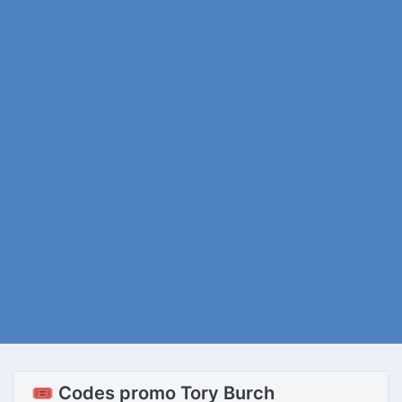
🎟️ Codes promo Tory Burch