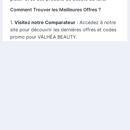
Comment Trouver les Meilleures Offres ?
1.
Visitez notre Comparateur
: Accédez à notre
site pour découvrir les dernières offres et codes
promo pour VALHÉA BEAUTY.
2.
Comparez les Offres
: Notre outil vous permet
de comparer les différentes promotions
disponibles afin de choisir celle qui vous convient
le mieux.
3.
Restez Informé
: Inscrivez-vous à notre
newsletter pour recevoir des alertes sur les
nouvelles offres et promotions exclusives.
Conclusion
VALHÉA BEAUTY offre une expérience de beauté
unique, alliant luxe et authenticité. Grâce à notre