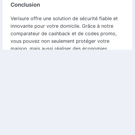
Conclusion
Verisure offre une solution de sécurité fiable et
innovante pour votre domicile. Grâce à notre
comparateur de cashback et de codes promo,
vous pouvez non seulement protéger votre
maison, mais aussi réaliser des économies
significatives. N'attendez plus, consultez notre
site pour découvrir les meilleures offres et
commencez à économiser dès aujourd'hui !
Questions Fréquemment Posées (FAQ)
1. Comment fonctionne le cashback ?
Le cashback fonctionne en vous remboursant un
pourcentage de votre achat après que vous ayez
effectué votre commande via notre comparateur.
2. Les codes promo sont-ils valables pour tous