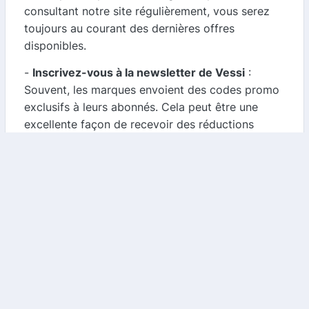
consultant notre site régulièrement, vous serez
toujours au courant des dernières offres
disponibles.
-
Inscrivez-vous à la newsletter de Vessi
:
Souvent, les marques envoient des codes promo
exclusifs à leurs abonnés. Cela peut être une
excellente façon de recevoir des réductions
directement dans votre boîte mail.
-
Suivez Vessi sur les réseaux sociaux
: Les
marques partagent souvent des promotions
spéciales sur leurs comptes de réseaux sociaux.
Suivre Vessi peut vous donner accès à des offres
que vous ne trouverez nulle part ailleurs.
Conclusion
Vessi offre une solution élégante et fonctionnelle