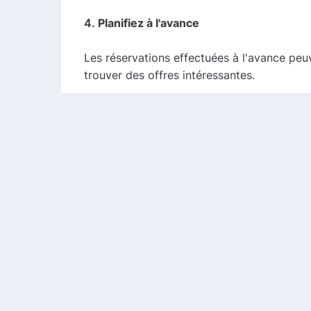
4.
Planifiez à l'avance
Les réservations effectuées à l'avance peu
trouver des offres intéressantes.
5.
Profitez des offres saisonnières
VRBO propose régulièrement des promotions
saisons creuses, pour maximiser vos écon
Conclusion
VRBO est une excellente option pour ceux q
profitant de notre comparateur de cashback
régulièrement les nouvelles offres et de 