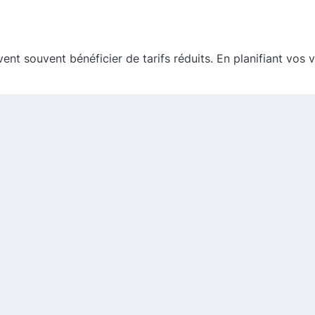
vent souvent bénéficier de tarifs réduits. En planifiant v
 saisonnières. Gardez un œil sur ces offres, surtout pend
omies.
ui cherchent à louer des vacances de manière sécurisée et 
, vous pouvez réaliser des économies substantielles sur vo
vous inscrire à des newsletters pour ne rien manquer. Bon 