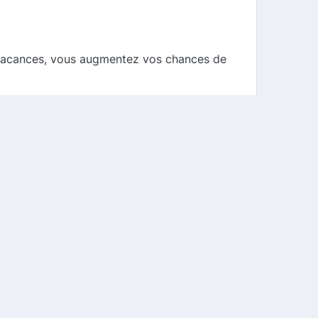
os vacances, vous augmentez vos chances de
ant les périodes de vacances ou les
fiable. En utilisant des codes promo et en
s réservations. N'oubliez pas de vérifier
voyage et bonnes économies avec VRBO !