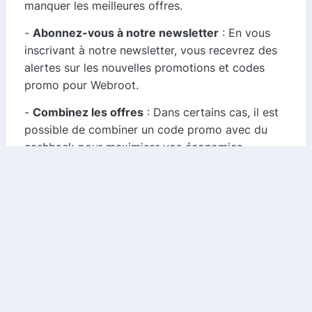
manquer les meilleures offres.
-
Abonnez-vous à notre newsletter
: En vous
inscrivant à notre newsletter, vous recevrez des
alertes sur les nouvelles promotions et codes
promo pour Webroot.
-
Combinez les offres
: Dans certains cas, il est
possible de combiner un code promo avec du
cashback pour maximiser vos économies.
3. Offres saisonnières et événements spéciaux
Webroot propose souvent des promotions lors
d'événements spéciaux comme le Black Friday,
Cyber Monday ou les soldes d'été. Restez à
l'affût de ces occasions pour réaliser des
économies substantielles.
Conclusion