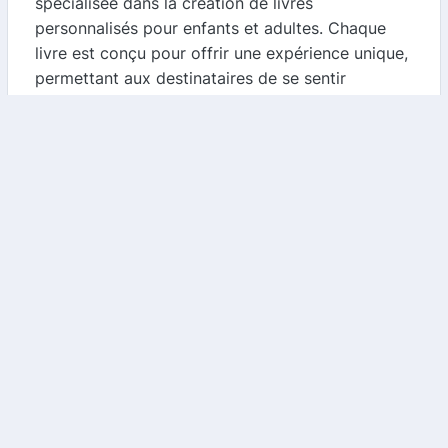
spécialisée dans la création de livres
personnalisés pour enfants et adultes. Chaque
livre est conçu pour offrir une expérience unique,
permettant aux destinataires de se sentir
exceptionnellement spéciaux. Que ce soit pour un
anniversaire, une fête ou simplement pour faire
plaisir, les livres Wonderbly sont le cadeau parfait
qui allie créativité et personnalisation. Avec des
histoires captivantes et des illustrations
charmantes, Wonderbly transforme chaque
moment en un souvenir inoubliable.
Pourquoi choisir Wonderbly ?
1.
Personnalisation
: Chaque livre peut être
adapté avec le nom du destinataire, des
illustrations personnalisées et même des
messages spéciaux.