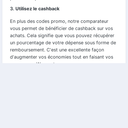
3.
Utilisez le cashback
En plus des codes promo, notre comparateur
vous permet de bénéficier de cashback sur vos
achats. Cela signifie que vous pouvez récupérer
un pourcentage de votre dépense sous forme de
remboursement. C'est une excellente façon
d'augmenter vos économies tout en faisant vos
courses sur Wow.pet.
4.
Comparez les prix
Avant d'acheter, utilisez notre comparateur pour
vérifier si Wow.pet propose les meilleurs prix par
rapport à d'autres sites. Cela vous permettra de
vous assurer que vous faites une bonne affaire.
Conclusion