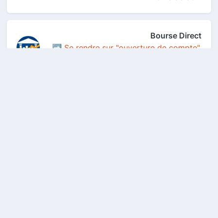
Bourse Direct
➡️ Se rendre sur "ouverture de compte".
➡️ A l’...
900care
Obtenez gratuitement deux échantillons
d'essai, un...
Amazon
1 mois d'essai amazon music offert