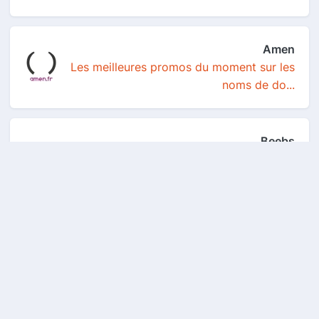
Amen
Les meilleures promos du moment sur les
noms de do...
Beebs
1 000 points de fidélité offerts pour
toute premiè...
Betclic
30€ offerts en freebets
American Express