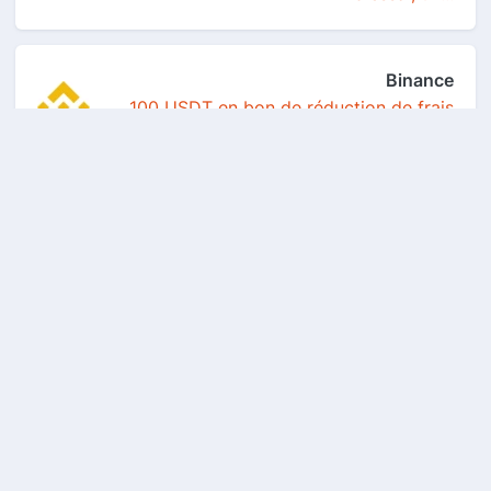
Binance
100 USDT en bon de réduction de frais
de trading s...
Betclic
30€ offerts en freebets
Air Up
10 % de réduction sur votre 1ere
commande