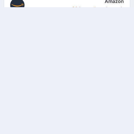
Amazon
30 jours d'essai gratuit
2captcha
Le service de résolution de captcha n°1
au niveau...
Betclic
30€ offerts en freebets
Comment ça fonctionne ?
FAQ
CGU
Mentions légales