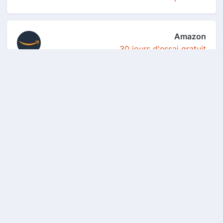
Amazon
30 jours d'essai gratuit
Amen
Les meilleures promos du moment sur les
noms de do...
Boursorama Banque
150€ : 80€ pour l'ouverture d'un compte
bancaire p...