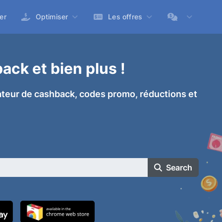
er
Optimiser
Les offres
ck et bien plus !
eur de cashback, codes promo, réductions et
Search