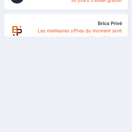
30 jours d'essai gratuit
Brico Privé
Les meilleures offres du moment sont
disponibles g...
Autodoc
Un coupon de 10€ de réduction offert
dès 50€ d'ach...
2captcha
Le service de résolution de captcha n°1
au niveau...