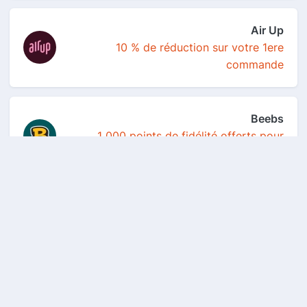
Air Up
10 % de réduction sur votre 1ere
commande
Beebs
1 000 points de fidélité offerts pour
toute premiè...
Brico Privé
Les meilleures offres du moment sont
disponibles g...
AccessLink