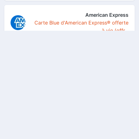
American Express
Carte Blue d'American Express® offerte
à vie (offr...
Becquet
Pour ce faire, dans votre panier,
sélectionnez "av...
Autodoc
Un coupon de 10€ de réduction offert
dès 50€ d'ach...