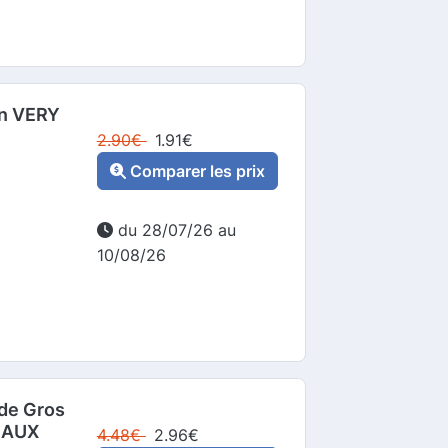
in VERY
2.90
€
1.91
€
Comparer les prix
du 28/07/26 au
10/08/26
ude Gros
EAUX
4.48
€
2.96
€