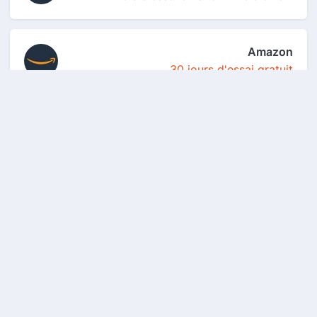
Amazon
30 jours d'essai gratuit
Binance
100 USDT en bon de réduction de frais
de trading s...
Boursorama Banque
150€ : 80€ pour l'ouverture d'un compte
bancaire p...