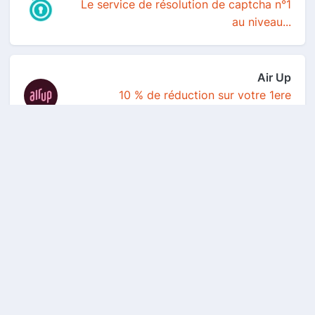
Le service de résolution de captcha n°1
au niveau...
Air Up
10 % de réduction sur votre 1ere
commande
American Express
Carte Blue d'American Express® offerte
à vie (offr...
Binance
100 USDT en bon de réduction de frais
de trading s...