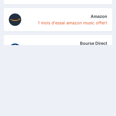
Amazon
1 mois d'essai amazon music offert
Bourse Direct
➡️ Se rendre sur "ouverture de compte".
➡️ A l’...
Amazon
30 jours d'essai gratuit
Autodoc
Un coupon de 10€ de réduction offert