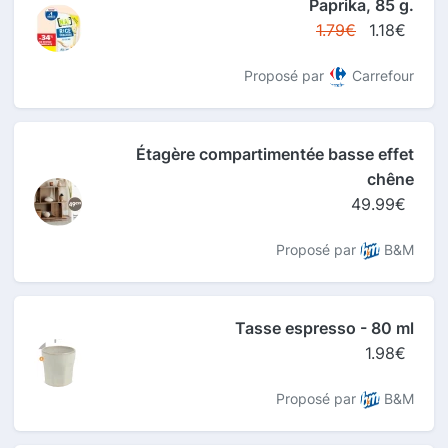
Paprika, 85 g.
1.79€
1.18€
Proposé par
Carrefour
Étagère compartimentée basse effet
chêne
49.99€
Proposé par
B&M
Tasse espresso - 80 ml
1.98€
Proposé par
B&M