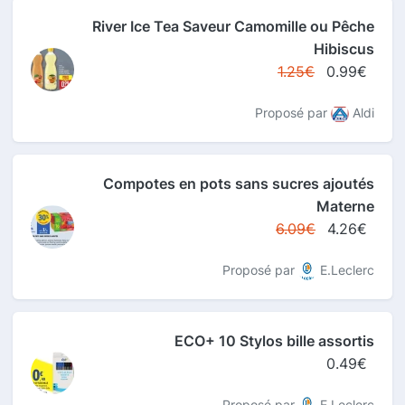
River Ice Tea Saveur Camomille ou Pêche
Hibiscus
1.25€
0.99€
Proposé par
Aldi
Compotes en pots sans sucres ajoutés
Materne
6.09€
4.26€
Proposé par
E.Leclerc
ECO+ 10 Stylos bille assortis
0.49€
Proposé par
E.Leclerc