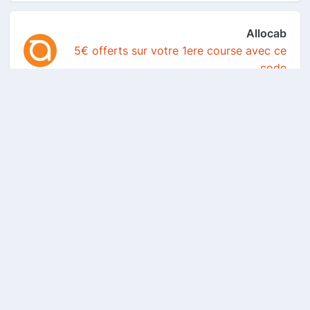
Allocab
5€ offerts sur votre 1ere course avec ce
code
Babbel
Un accès gratuit aux cours en ligne
pendant 3 mois...
Amen
Les meilleures promos du moment sur les
noms de do...